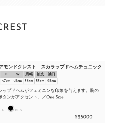
CREST
アモンドクレスト スカラップドヘムチュニック
B
W
肩幅
袖丈
袖口
97cm
95cm
38cm
55cm
25cm
ラップドヘムがフェミニンな印象を与えます。胸の
タンがアクセント。／One Size
EG
BLK
¥25000