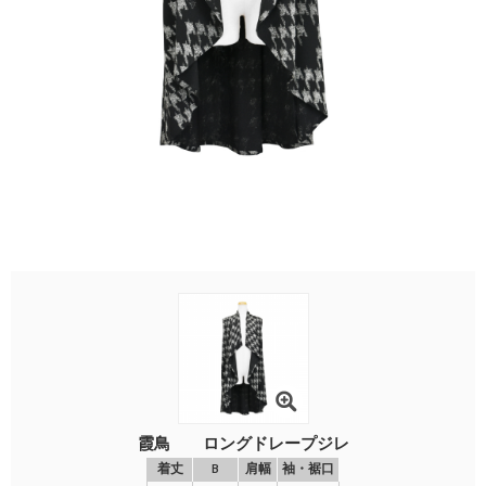
霞鳥 ロングドレープジレ
着丈
B
肩幅
袖・裾口