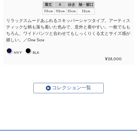
着丈
B
ゆき
袖・裾口
113cm
112cm
55cm
32cm
リラックスムードあふれるスキッパーシャツタイプ。アーティス
ティックな柄も落ち着いた色みで、意外と着やすい。一枚でもも
ちろん、ワイドパンツと合わせてもしっくりくる丈とサイズ感が
嬉しい。／One Size
NVY
BLK
¥28,000
コレクション一覧