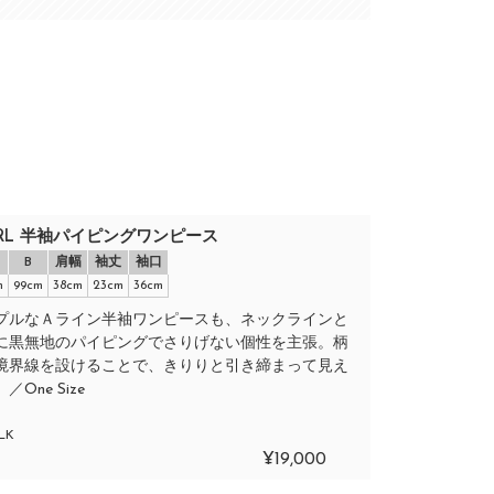
ARL 半袖パイピングワンピース
B
肩幅
袖丈
袖口
m
99cm
38cm
23cm
36cm
プルなＡライン半袖ワンピースも、ネックラインと
に黒無地のパイピングでさりげない個性を主張。柄
境界線を設けることで、きりりと引き締まって見え
／One Size
LK
¥19,000