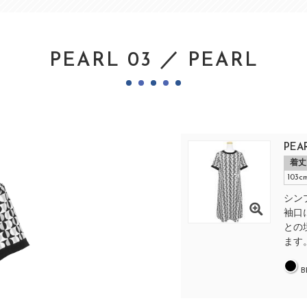
PEARL 03 ／ PEARL
PE
着丈
103c
シン
袖口
との
ます。
B