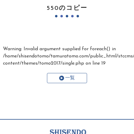
550のコピー
Warning
: Invalid argument supplied for foreach() in
/home/shisendotomo/tamuratomo.com/public_html/stccms
content/themes/tomo2017/single.php
on line
19
一覧