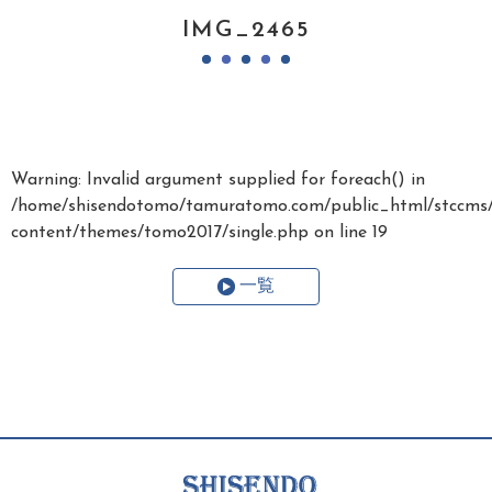
IMG_2465
Warning
: Invalid argument supplied for foreach() in
/home/shisendotomo/tamuratomo.com/public_html/stccms
content/themes/tomo2017/single.php
on line
19
一覧