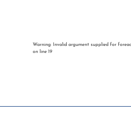
Warning
: Invalid argument supplied for forea
on line
19