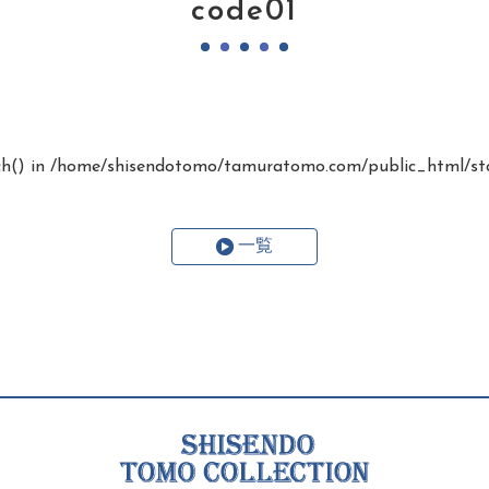
code01
ch() in
/home/shisendotomo/tamuratomo.com/public_html/stc
一覧