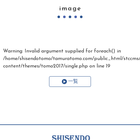
image
Warning
: Invalid argument supplied for foreach() in
/home/shisendotomo/tamuratomo.com/public_html/stccms
content/themes/tomo2017/single.php
on line
19
一覧