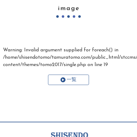
image
Warning
: Invalid argument supplied for foreach() in
/home/shisendotomo/tamuratomo.com/public_html/stccms
content/themes/tomo2017/single.php
on line
19
一覧