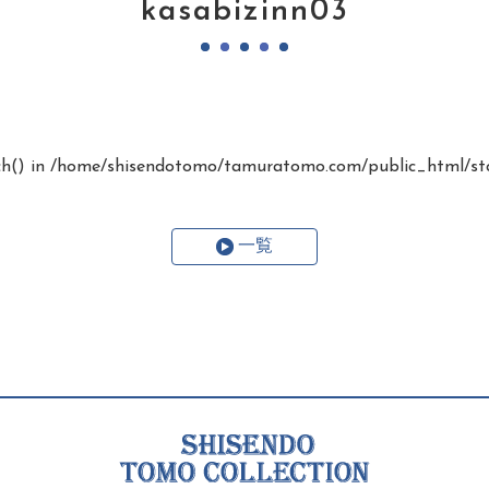
kasabizinn03
ch() in
/home/shisendotomo/tamuratomo.com/public_html/stc
一覧