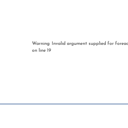
Warning
: Invalid argument supplied for forea
on line
19