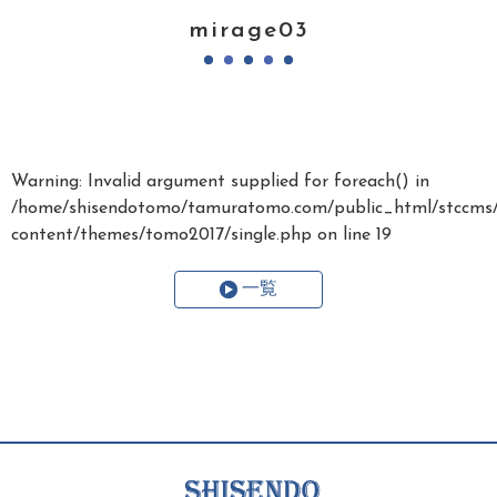
mirage03
Warning
: Invalid argument supplied for foreach() in
/home/shisendotomo/tamuratomo.com/public_html/stccms
content/themes/tomo2017/single.php
on line
19
一覧