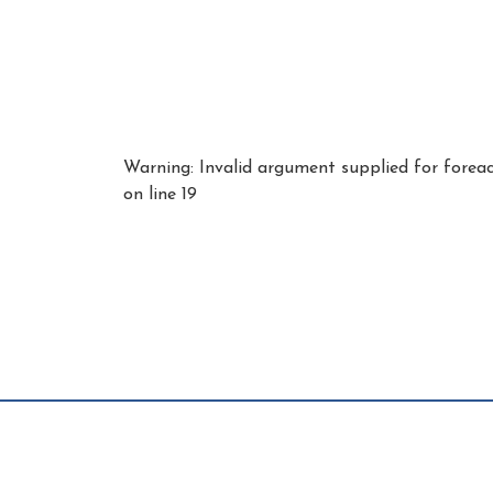
Warning
: Invalid argument supplied for forea
on line
19