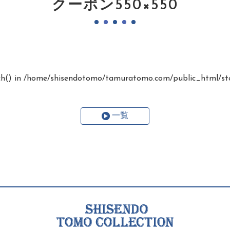
クーポン550×550
ch() in
/home/shisendotomo/tamuratomo.com/public_html/stc
一覧