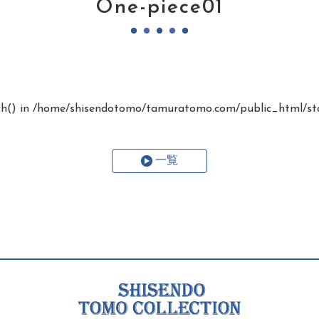
One-piece01
ch() in
/home/shisendotomo/tamuratomo.com/public_html/stc
一覧