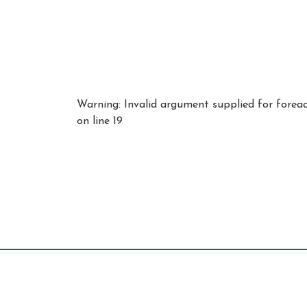
Warning
: Invalid argument supplied for forea
on line
19