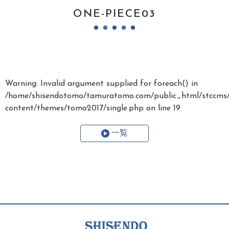
ONE-PIECE03
Warning
: Invalid argument supplied for foreach() in
/home/shisendotomo/tamuratomo.com/public_html/stccms
content/themes/tomo2017/single.php
on line
19
一覧