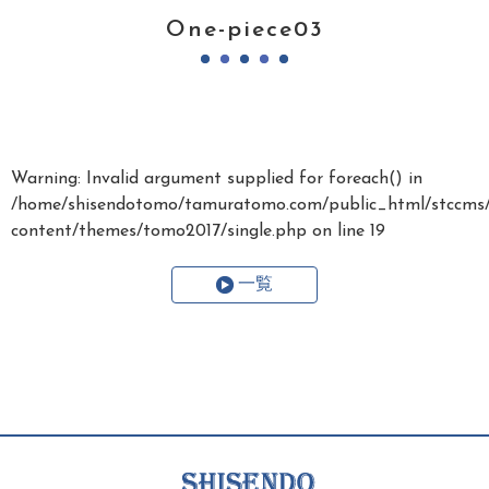
One-piece03
Warning
: Invalid argument supplied for foreach() in
/home/shisendotomo/tamuratomo.com/public_html/stccms
content/themes/tomo2017/single.php
on line
19
一覧