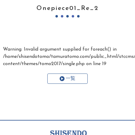
Onepiece01_Re_2
Warning
: Invalid argument supplied for foreach() in
/home/shisendotomo/tamuratomo.com/public_html/stccms
content/themes/tomo2017/single.php
on line
19
一覧