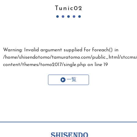
Tunic02
Warning
: Invalid argument supplied for foreach() in
/home/shisendotomo/tamuratomo.com/public_html/stccms
content/themes/tomo2017/single.php
on line
19
一覧